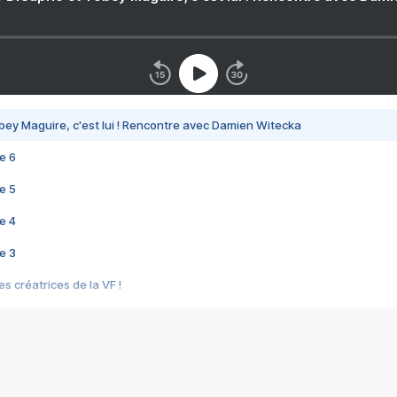
bey Maguire, c'est lui ! Rencontre avec Damien Witecka
e 6
e 5
e 4
e 3
s créatrices de la VF !
e 2
e 1
e Mektoub My Love arrive enfin ! Rencontre avec Shaïn Boumedine et Sal