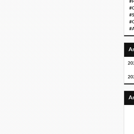
#
#
#
#
#
20
20