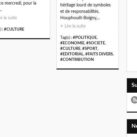
 ce mercredi, pour la
héritage lourd de symboles
..
et de responsabilités.
re la suite
Houphouët-Boigny,...
Lire la suite
) :
#CULTURE
Tag(s) :
#POLITIQUE
,
#ECONOMIE
,
#SOCIETE
,
#CULTURE
,
#SPORT
,
#EDITORIAL
,
#FAITS DIVERS
,
#CONTRIBUTION
S