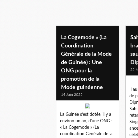
culture
La Cogemode » (La
Sah
Coordination
bra
Générale de la Mode
sau
de Guinée) : Une
Dip
25 M
ONG pour la
promotion de la
Mode guinéenne
Il a
14 Juin 2025
de p
Dipr
Sahu
La Guinée s’est dotée, il y a
retar
environ un an, d’une ONG :
Sing
« La Cogemode » (La
ances
coordination Générale de la
célé