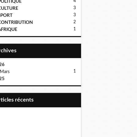
4
POLITIQUE
3
CULTURE
3
SPORT
2
CONTRIBUTION
1
AFRIQUE
Archives
26
1
Mars
25
articles récents