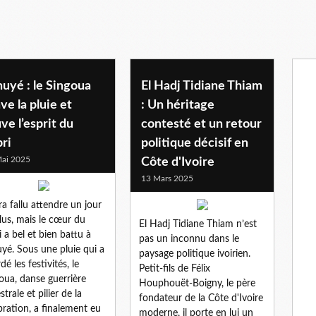
uyé : le Singoua
El Hadj Tidiane Thiam
ve la pluie et
: Un héritage
ve l’esprit du
contesté et un retour
ri
politique décisif en
ai 2025
Côte d'Ivoire
13 Mars 2025
ura fallu attendre un jour
lus, mais le cœur du
El Hadj Tidiane Thiam n’est
i a bel et bien battu à
pas un inconnu dans le
yé. Sous une pluie qui a
paysage politique ivoirien.
dé les festivités, le
Petit-fils de Félix
oua, danse guerrière
Houphouët-Boigny, le père
trale et pilier de la
fondateur de la Côte d'Ivoire
bration, a finalement eu
moderne, il porte en lui un