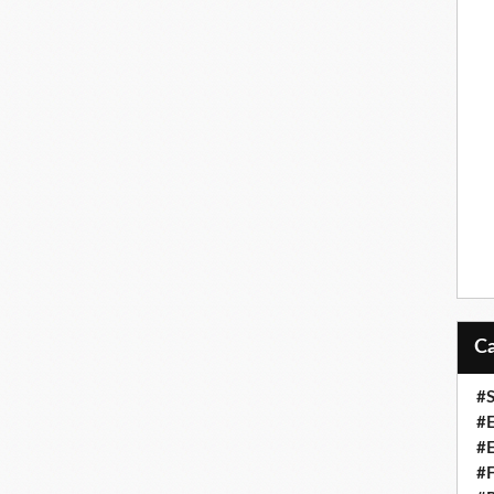
#
#
#
#F