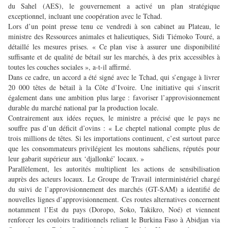
du Sahel (AES), le gouvernement a activé un plan stratégique
exceptionnel, incluant une coopération avec le Tchad.
Lors d’un point presse tenu ce vendredi à son cabinet au Plateau, le
ministre des Ressources animales et halieutiques, Sidi Tiémoko Touré, a
détaillé les mesures prises. « Ce plan vise à assurer une disponibilité
suffisante et de qualité de bétail sur les marchés, à des prix accessibles à
toutes les couches sociales », a-t-il affirmé.
Dans ce cadre, un accord a été signé avec le Tchad, qui s’engage à livrer
20 000 têtes de bétail à la Côte d’Ivoire. Une initiative qui s’inscrit
également dans une ambition plus large : favoriser l’approvisionnement
durable du marché national par la production locale.
Contrairement aux idées reçues, le ministre a précisé que le pays ne
souffre pas d’un déficit d’ovins : « Le cheptel national compte plus de
trois millions de têtes. Si les importations continuent, c’est surtout parce
que les consommateurs privilégient les moutons sahéliens, réputés pour
leur gabarit supérieur aux ‘djallonké’ locaux. »
Parallèlement, les autorités multiplient les actions de sensibilisation
auprès des acteurs locaux. Le Groupe de Travail interministériel chargé
du suivi de l’approvisionnement des marchés (GT-SAM) a identifié de
nouvelles lignes d’approvisionnement. Ces routes alternatives concernent
notamment l’Est du pays (Doropo, Soko, Takikro, Noé) et viennent
renforcer les couloirs traditionnels reliant le Burkina Faso à Abidjan via