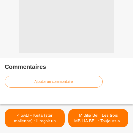
Commentaires
Ajouter un commentaire
< SALIF Kéita (star
M’Bilia Bel : Les trois
malienne) : Il reçoit un
MBILIA BEL : Toujours au
disque d’or et un Double
rendez-vous de la musique
disque de diamant
congolaise >