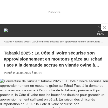
Publicité
MENU
Accueil
» Tabaski 2025 : La Côte d’Ivoire sécurise son approvisionnement en moutons grâce au Tchad Face à la demande accrue en viande ovine à l’approche de la Tabaski, prévue le 6 juin prochain, la Côte d’Ivoire met les bouchées doubles pour garantir un approvisionnement suffisant en bétail. En raison des difficultés d’importation en 2025 : la Côte d’Ivoire sécurise son approvisionnement en moutons grâce
Tabaski 2025 : La Côte d’Ivoire sécurise son
approvisionnement en moutons grâce au Tchad
Face à la demande accrue en viande ovine à
l’approche de la Tabaski, prévue le 6 juin
Publié le 31/05/2025 à 05:51
prochain, la Côte d’Ivoire met les bouchées
doubles pour garantir un approvisionnement
suffisant en bétail. En raison des difficultés
d’importation en 2025 : la Côte d’Ivoire sécurise
son approvisionnement en moutons grâce